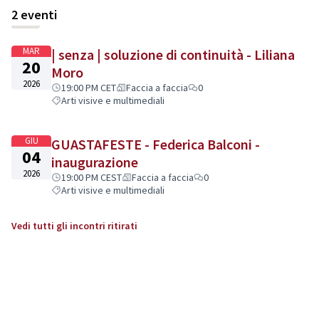
+
2 eventi
−
MAR
| senza | soluzione di continuità - Liliana
20
Moro
2026
19:00 PM CET
Faccia a faccia
0
Arti visive e multimediali
GIU
GUASTAFESTE - Federica Balconi -
04
inaugurazione
2026
19:00 PM CEST
Faccia a faccia
0
Arti visive e multimediali
Vedi tutti gli incontri ritirati