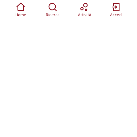
Area operatori
Home
Ricerca
Attività
Accedi
Risorse
Attività
Eventi
Scarica i file Open Data
Il mio account
Registrati
Accedi
Credits
Italiano
Informativa privacy
Choose language
Scegli la lingua