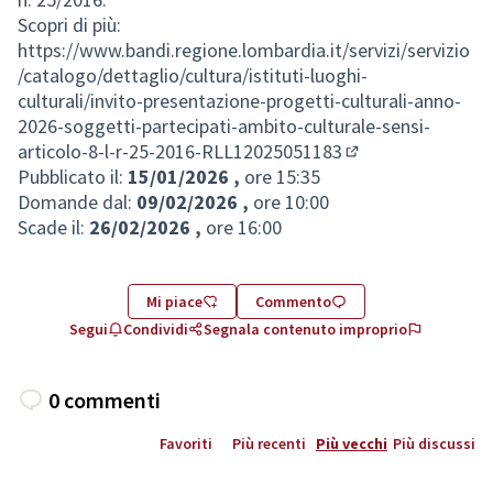
Scopri di più:
https://www.bandi.regione.lombardia.it/servizi/servizio
/catalogo/dettaglio/cultura/istituti-luoghi-
culturali/invito-presentazione-progetti-culturali-anno-
2026-soggetti-partecipati-ambito-culturale-sensi-
articolo-8-l-r-25-2016-RLL12025051183
(Collegamento es
Pubblicato il:
15/01/2026 ,
ore 15:35
Domande dal:
09/02/2026 ,
ore 10:00
Scade il:
26/02/2026 ,
ore 16:00
Mi piace
Commento
Segui
Condividi
Segnala contenuto improprio
0 commenti
Favoriti
Più recenti
Più vecchi
Più discussi