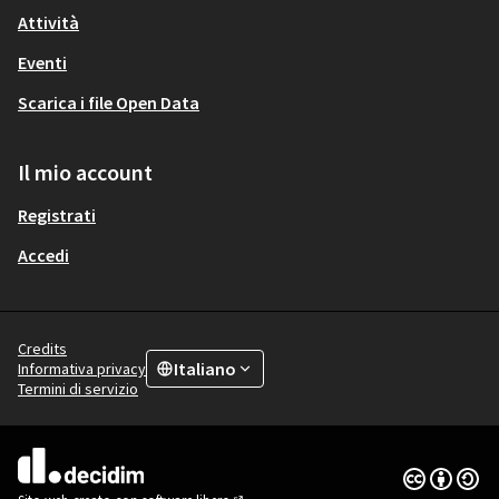
Attività
Eventi
Scarica i file Open Data
Il mio account
Registrati
Accedi
Credits
Italiano
Informativa privacy
Choose language
Scegli la lingua
Termini di servizio
Licenza Cre
(Collegamen
(Collegamento esterno)