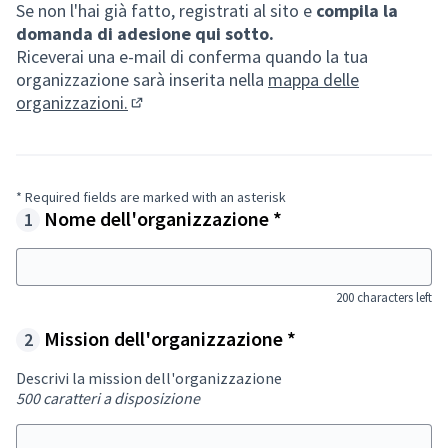
Se non l'hai già fatto, registrati al sito e
compila la
domanda di adesione qui sotto.
Riceverai una e-mail di conferma quando la tua
organizzazione sarà inserita nella
mappa delle
organizzazioni.
(Opens in new tab)
* Required fields are marked with an asterisk
Required field
If
Nome dell'organizzazione
*
you
are
20
human,
ignore
200 characters left
this
Required field
field
Mission dell'organizzazione
*
Descrivi la mission dell'organizzazione
500 caratteri a disposizione
50