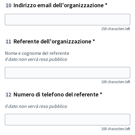
Required f
Indirizzo email dell'organizzazione
*
15
150 characters left
Required field
Referente dell'organizzazione
*
Nome e cognome del referente
Il dato non verrà reso pubblico
10
100 characters left
Required fie
Numero di telefono del referente
*
Il dato non verrà reso pubblico
10
100 characters left