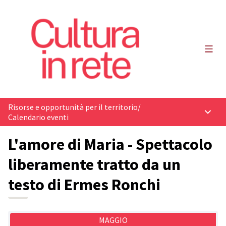
Menù 
Risorse e opportunità per il territorio
/
Menù p
Calendario eventi
L'amore di Maria - Spettacolo
liberamente tratto da un
testo di Ermes Ronchi
MAGGIO