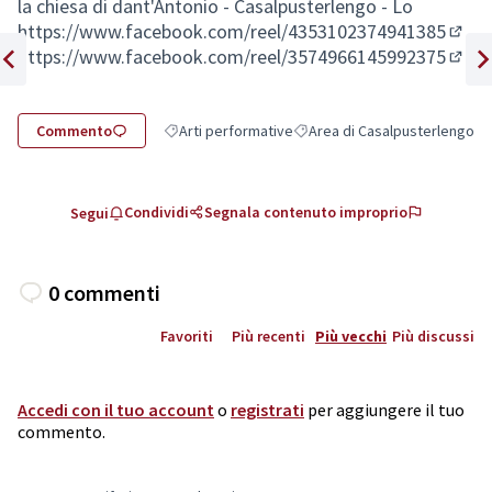
la chiesa di dant'Antonio - Casalpusterlengo - Lo
https://www.facebook.com/reel/4353102374941385
(Coll
https://www.facebook.com/reel/3574966145992375
(Coll
Elemento precedente
Ele
Commento
Arti performative
Area di Casalpusterlengo
Filtra i risultati per categoria: Arti performative
Filtra i risultati per l'ambito:
Condividi
Segnala contenuto improprio
Segui
0 commenti
Favoriti
Più recenti
Più vecchi
Più discussi
Accedi con il tuo account
o
registrati
per aggiungere il tuo
commento.