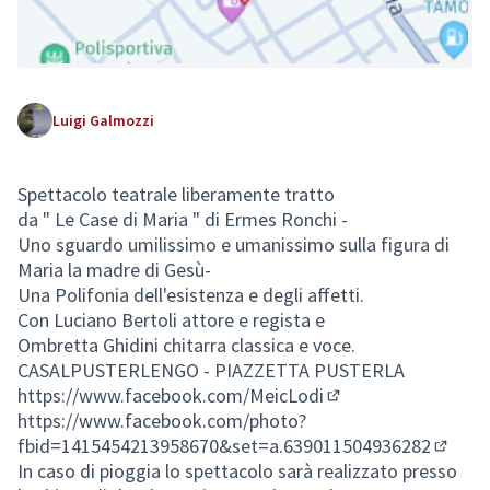
Luigi Galmozzi
Spettacolo teatrale liberamente tratto
da " Le Case di Maria " di Ermes Ronchi -
(Collegamento esterno)
Uno sguardo umilissimo e umanissimo sulla figura di
Maria la madre di Gesù-
Una Polifonia dell'esistenza e degli affetti.
Con Luciano Bertoli attore e regista e
Ombretta Ghidini chitarra classica e voce.
CASALPUSTERLENGO - PIAZZETTA PUSTERLA
https://www.facebook.com/MeicLodi
(Collegamento este
https://www.facebook.com/photo?
fbid=1415454213958670&set=a.639011504936282
(Colle
In caso di pioggia lo spettacolo sarà realizzato presso