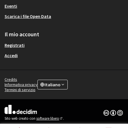
Eventi
Scarica i file Open Data
Il mio account
Registrati
Accedi
Credits
Italiano
Informativa privacy
Choose language
Scegli la lingua
Termini di servizio
Licenza Cre
(Collegamen
(Collegamento esterno)
Sito web creato con
software libero
.
(Collegamento esterno)