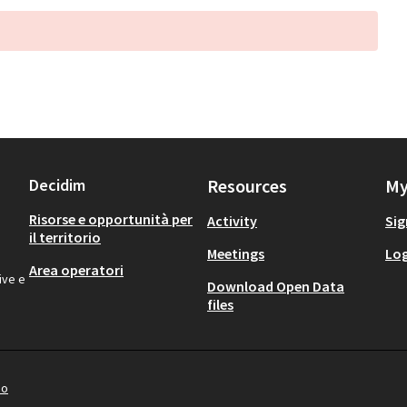
Decidim
Resources
My
Risorse e opportunità per
Activity
Sig
il territorio
Meetings
Log
Area operatori
ive e
Download Open Data
files
io