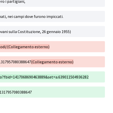
o i partigiani,
nati, nei campi dove furono impiccati.
ovani sulla Costituzione, 26 gennaio 1955)
odi/(Collegamento esterno)
/1317957080388647
(Collegamento esterno)
o?fbid=1417068690463889&set=a.639011504936282
/1317957080388647