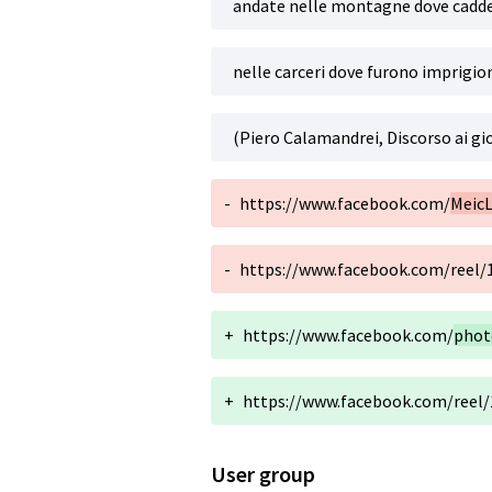
andate nelle montagne dove cadder
nelle carceri dove furono imprigio
(Piero Calamandrei, Discorso ai gi
-
https://www.facebook.com/
MeicL
-
https://www.facebook.com/reel
+
https://www.facebook.com/
phot
+
https://www.facebook.com/reel
User group