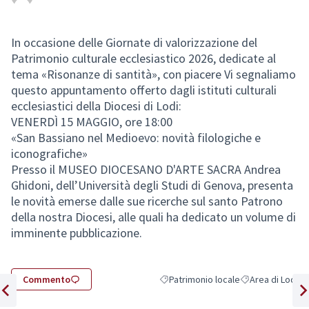
In occasione delle Giornate di valorizzazione del
Patrimonio culturale ecclesiastico 2026, dedicate al
(Collegamento esterno)
tema «Risonanze di santità», con piacere Vi segnaliamo
questo appuntamento offerto dagli istituti culturali
ecclesiastici della Diocesi di Lodi:
VENERDÌ 15 MAGGIO, ore 18:00
«San Bassiano nel Medioevo: novità filologiche e
iconografiche»
Presso il MUSEO DIOCESANO D'ARTE SACRA Andrea
Ghidoni, dell’Università degli Studi di Genova, presenta
le novità emerse dalle sue ricerche sul santo Patrono
della nostra Diocesi, alle quali ha dedicato un volume di
imminente pubblicazione.
Commento
Patrimonio locale
Area di Lodi
Filtra i risultati per categoria: Patri
Filtra i risultati 
Elemento precedente
Ele