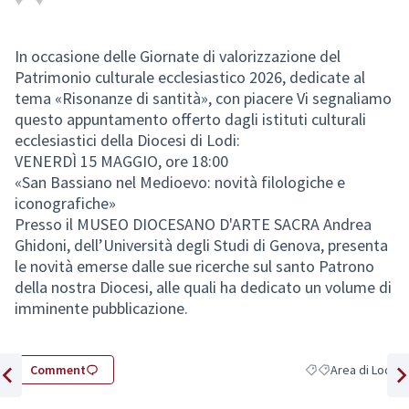
In occasione delle Giornate di valorizzazione del
Patrimonio culturale ecclesiastico 2026, dedicate al
(External link)
tema «Risonanze di santità», con piacere Vi segnaliamo
questo appuntamento offerto dagli istituti culturali
ecclesiastici della Diocesi di Lodi:
VENERDÌ 15 MAGGIO, ore 18:00
«San Bassiano nel Medioevo: novità filologiche e
iconografiche»
Presso il MUSEO DIOCESANO D'ARTE SACRA Andrea
Ghidoni, dell’Università degli Studi di Genova, presenta
le novità emerse dalle sue ricerche sul santo Patrono
della nostra Diocesi, alle quali ha dedicato un volume di
imminente pubblicazione.
Comment
Area di Lodi
Filter results for c
Filter results fo
Previous item
Nex