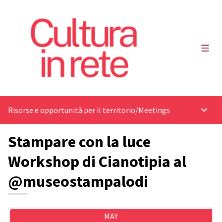
Main
Risorse e opportunità per il territorio
/
Meetings
Main 
Stampare con la luce
Workshop di Cianotipia al
@museostampalodi
MAY