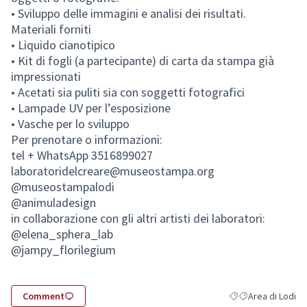
Previous item
Nex
• Sviluppo delle immagini e analisi dei risultati.
Materiali forniti
• Liquido cianotipico
• Kit di fogli (a partecipante) di carta da stampa già
impressionati
• Acetati sia puliti sia con soggetti fotografici
• Lampade UV per l’esposizione
• Vasche per lo sviluppo
Per prenotare o informazioni:
tel + WhatsApp 3516899027
laboratoridelcreare@museostampa.org
@museostampalodi
@animuladesign
in collaborazione con gli altri artisti dei laboratori:
@elena_sphera_lab
@jampy_florilegium
Comment
Area di Lodi
Filter results for c
Filter results fo