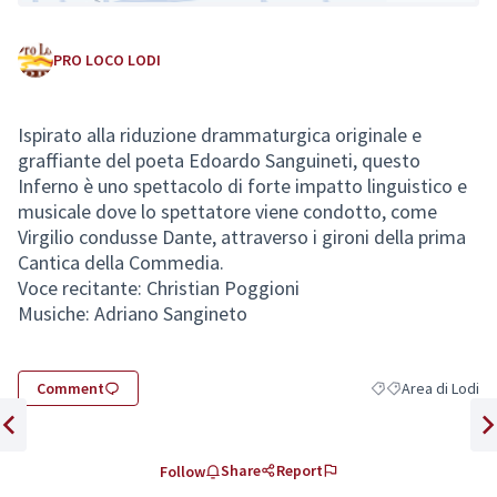
PRO LOCO LODI
Ispirato alla riduzione drammaturgica originale e
graffiante del poeta Edoardo Sanguineti, questo
(External link)
Inferno è uno spettacolo di forte impatto linguistico e
musicale dove lo spettatore viene condotto, come
Virgilio condusse Dante, attraverso i gironi della prima
Cantica della Commedia.
Voce recitante: Christian Poggioni
Musiche: Adriano Sangineto
Comment
Area di Lodi
Filter results for c
Filter results fo
Previous item
Nex
Share
Report
Follow